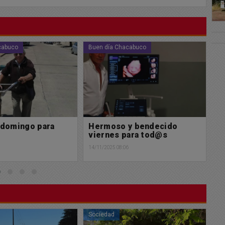
cabuco
Buen día Chacabuco
Bu
y bendecido
Feliz miércoles para
M
ara tod@s
tod@s: Les deseamos una
10/
excelente jornada
6
12/11/2025 08:08
Policiales
Po