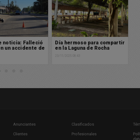
so para compartir
Gravisimo accidente de
P
una de Rocha
tránsito en Chacabuco
l
q
3
23/11/2025 08:09
l
22/
Anunciantes
Clasificados
Tér
Clientes
Profesionales
Pol
dat