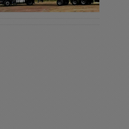
en día Chacabuco
Buen día Chacabuco
uy feliz día de la tradición
Muy feliz comienzo de
semana para tod@s
11/2025 08:15
03/11/2025 08:36
liciales
Sociedad