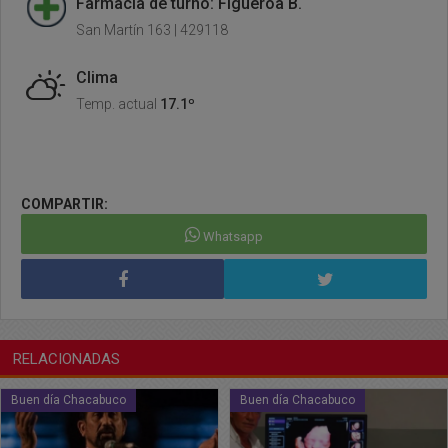
Farmacia de turno: Figueroa B.
San Martín 163 | 429118
Clima
Temp. actual
17.1º
COMPARTIR:
Whatsapp
RELACIONADAS
Buen día Chacabuco
Buen día Chacabuco