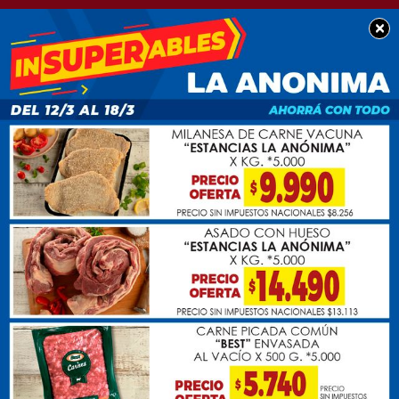
×
BUEN DÍA CHACABUCO
Hermoso y bendecido
viernes para tod@s