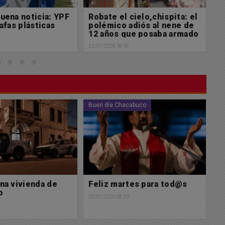
cielo,chispita: el
Salida de los Bomberos
A
adiós al nene de
Voluntarios
l
que posaba armado
22/01/2026 14:35
22/
n un tiroteo
2
cabuco
Policiales
Bu
tes para tod@s
Una Amarok y una Hilux
M
chocaron de frente en Ruta
s
3
46 y fallecieron dos
19/
personas
19/01/2026 13:40