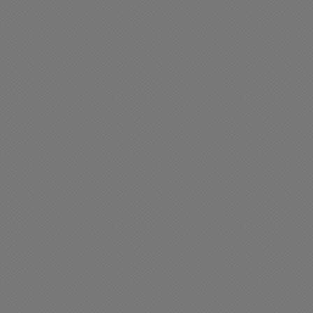
lerta máxima: Anuncian la
Un nuevo servicio que uni
legada de una ola de Calor
La Plata con Chacabuco
01/2026 09:22
22/01/2026 08:04
en día Chacabuco
Policiales
uy feliz comienzo de
Fatal accidente de tránsit
emana para tod@s
un auto embistió a dos
motos
01/2026 09:22
18/01/2026 20:46