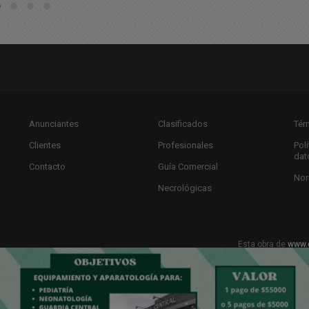
Anunciantes
Clasificados
Tér
Clientes
Profesionales
Pol
dat
Contacto
Guía Comercial
Nor
Necrológicas
Esta obra de
www.
Licencia Creat