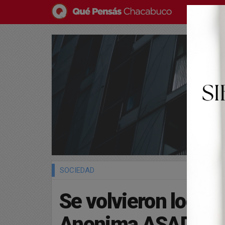
SOCIEDAD
Se volvieron locos
Anonima ASADO A