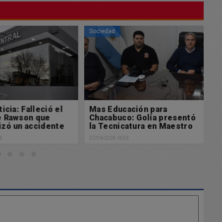
Sociedad
So
icia: Falleció el
Mas Educación para
L
e Rawson que
Chacabuco: Golía presentó
d
zó un accidente
la Tecnicatura en Maestro
d
Mayor de Obras
va
8
27/04/2026 16:03
26/
c