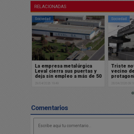
RELACIONADAS
Sociedad
Sociedad
nal busca
La empresa metalúrgica
Triste not
is sobre
Leval cierra sus puertas y
vecino d
os
deja sin empleo a más de 50
protagoni
iales y
trabajadores
29/04/2026 19:49
28/04/2026 09:1
Comentarios