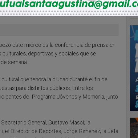
cabezó este miércoles la conferencia de prensa en
culturales, deportivas y sociales que se
n de semana.
cultural que tendrá la ciudad durante el fin de
estas para distintos públicos. Entre los
ticipantes del Programa Jóvenes y Memoria, junto
 Secretario General, Gustavo Masci; la
li; el Director de Deportes, Jorge Giménez; la Jefa