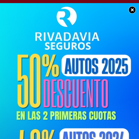
×
BUEN DÍA CHACABUCO
Feliz domingo para
tod@s