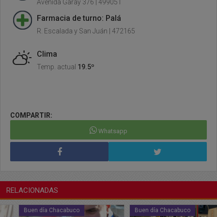
Avenida Garay 376 | 499051
Farmacia de turno: Palá
R. Escalada y San Juán | 472165
Clima
Temp. actual
19.5º
COMPARTIR:
Whatsapp
RELACIONADAS
Buen día Chacabuco
Buen día Chacabuco