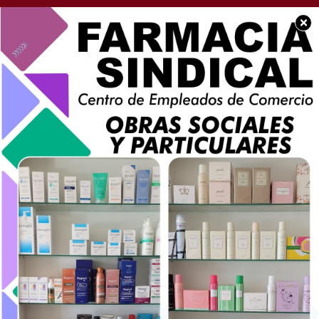
×
SOCIEDAD
Se cumplen 40 años del
encuentro del Papa
Juan Pablo II y la Madre
Teresa