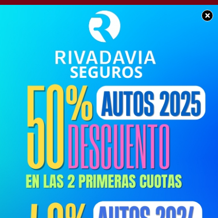
×
POLICIALES
Colisionaron contra un
árbol y una joven perdió
la vida