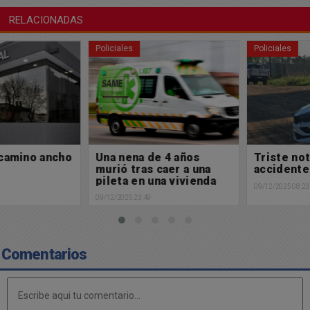
RELACIONADAS
Policiales
Policiales
Una nena de 4 años
Triste noticia: Fatal
murió tras caer a una
accidente de tránsito
pileta en una vivienda
09/12/2025 08:23
de Chivilcoy
09/12/2025 23:49
Comentarios