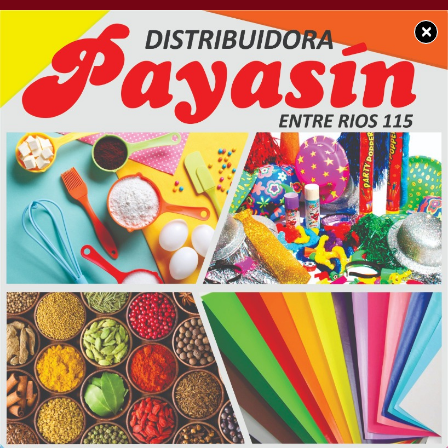
×
SOCIEDAD
Busqueda Laboral: Se
necesita ayudante de
cocina para rotisería