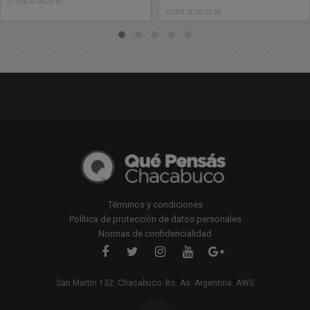
vender estupefacientes
Subdelegación de
07/08/2026 09:58
07/08/2026 09:41
Policía Científica en
Chacabuco
Términos y condiciones
Política de protección de datos personales
Normas de confidencialidad
San Martin 132. Chacabuco. Bs. As. Argentina. AWS