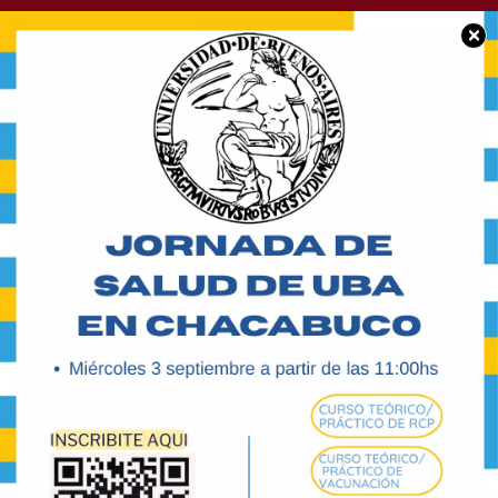
×
BUEN DÍA CHACABUCO
Feliz jueves para
tod@s: Les deseamos
una excelente jornada