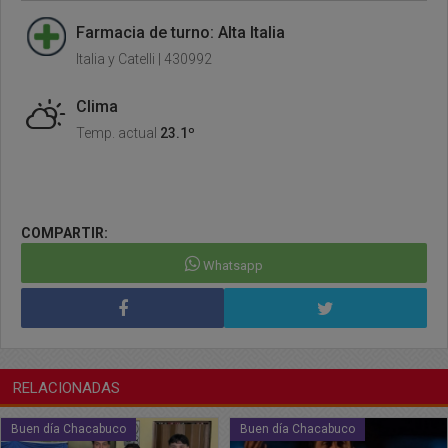
Farmacia de turno: Alta Italia
Italia y Catelli | 430992
Clima
Temp. actual
23.1º
COMPARTIR:
Whatsapp
RELACIONADAS
buco
Buen día Chacabuco
Buen día Cha