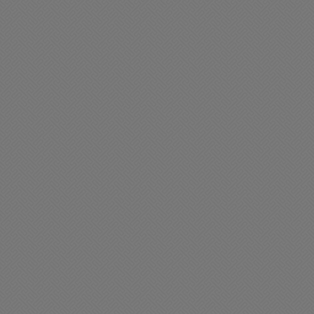
es deseamos un
Muy feliz día del Folklore
xcelente sábado
22/08/2025 07:46
08/2025 08:53
en día Chacabuco
Policiales
uy feliz miercoles para
Violento accidente de
odos
tránsito
08/2025 08:42
26/08/2025 10:00