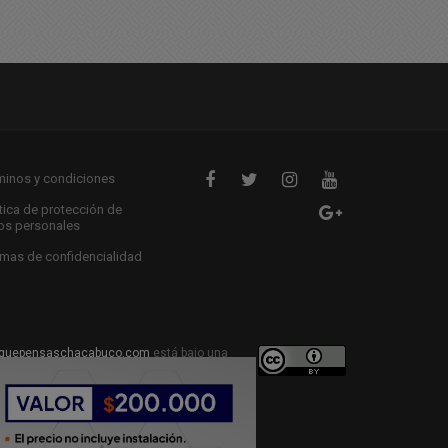
minos y condiciones
ítica de protección de
os personales
mas de confidencialidad
quepensaschacabuco.com
está bajo una
ive Commons Atribución 4.0 Internacional