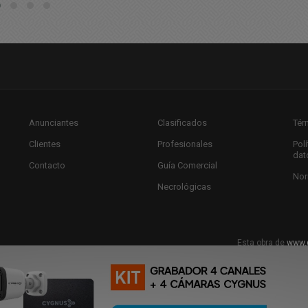
Anunciantes
Clasificados
Tér
Clientes
Profesionales
Pol
dat
Contacto
Guía Comercial
Nor
Necrológicas
Esta obra de
www.
Licencia Creat