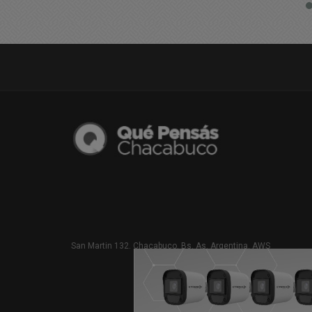
San Martin 132. Chacabuco. Bs. As. Argentina. AWS