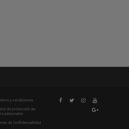
uy feliz miercoles para
Feliz martes para tod@s
odos
26/08/2025 06:53
08/2025 08:42
minos y condiciones
ítica de protección de
os personales
mas de confidencialidad