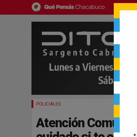
POLICIALES
Atención Comunid
cuidado si te encon