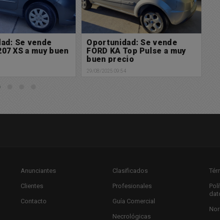
dad: Se vende
Salida de los Bomberos
M
Top Pulse a muy
Voluntarios
t
cio
27/08/2025 11:59
27/
4
Anunciantes
Clasificados
Tér
Clientes
Profesionales
Pol
dat
Contacto
Guía Comercial
Nor
Necrológicas