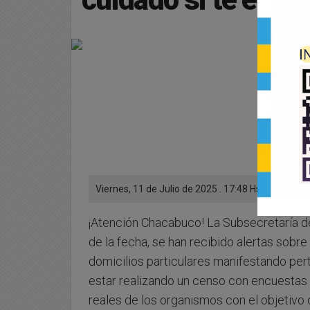
Viernes, 11 de Julio de 2025 . 17:48 Hs.
¡Atención Chacabuco! La Subsecretaría de
de la fecha, se han recibido alertas sobr
domicilios particulares manifestando per
estar realizando un censo con encuestas 
reales de los organismos con el objetivo 