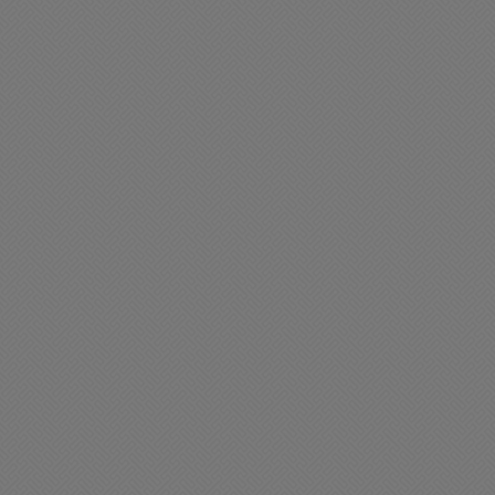
21/08/2025 19:15
en día Chacabuco
Buen día Chacabuco