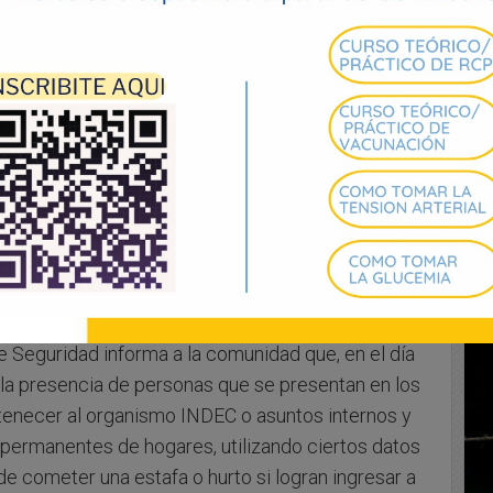
 Seguridad informa a la comunidad que, en el día
e la presencia de personas que se presentan en los
tenecer al organismo INDEC o asuntos internos y
permanentes de hogares, utilizando ciertos datos
de cometer una estafa o hurto si logran ingresar a