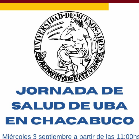
ad: A tener mucho
tras con este cártel