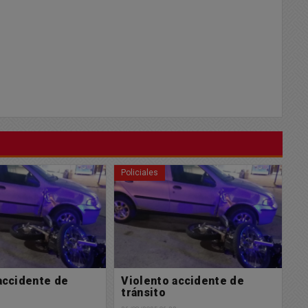
Policiales
Po
accidente de
Muy triste noticia: Un joven
A
fue hallado sin vida
23/