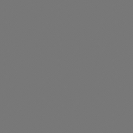
liciales
Policiales
ccidente de transito
Gravisimo accidente de
tránsito en Chacabuco
08/2025 15:45