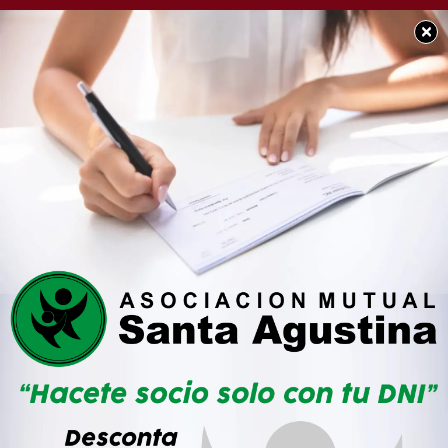
×
SOCIEDAD
Se complica el inicio de
clases en la Provincia:
Baradel se suma al paro
contra Kicillof