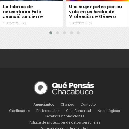
La fábrica de
Una mujer pelea por su
neumáticos Fate
vida en un hecho de
anunció su cierre
Violencia de Género
definitivo y despedirá a
18/02/2026 08:43
18/02/2026 08:37
más de 900 empleados
Anunciantes
Clientes
Contacto
Clasificados
Profesionales
Guía Comercial
Necrológicas
Términos y condiciones
Política de protección de datos personales
Normas de confidencialidad