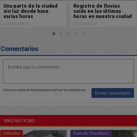
Registro de lluvias
El Ciclo Lectivo 2026
caída en las últimas
arranca en gran parte
horas en nuestra ciudad
del país con un paro
nacional docente
03/03/2026 07:15
02/03/2026 09:20
Comentarios
Utiliza tu cuenta de Facebook para realizar los comentarios
Enviar comentario
MÁS NOTICIAS
Buen día Chacabuco
Buen día Chacabuco