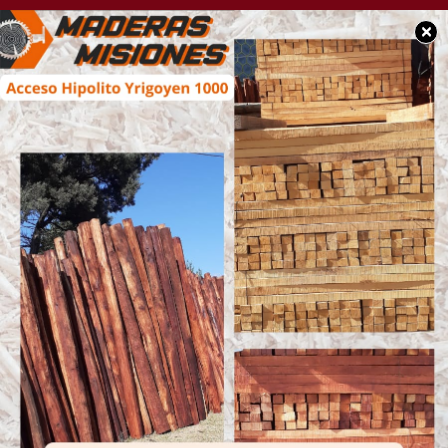
×
SOCIEDAD
Oportunidad Laboral:
Estamos en la
búsqueda de un
ayudante para planta
de silos