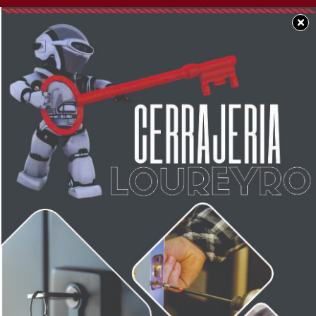
×
SOCIEDAD
Vecinos molestos: Le
pedimos a la
Municipalidad que nos