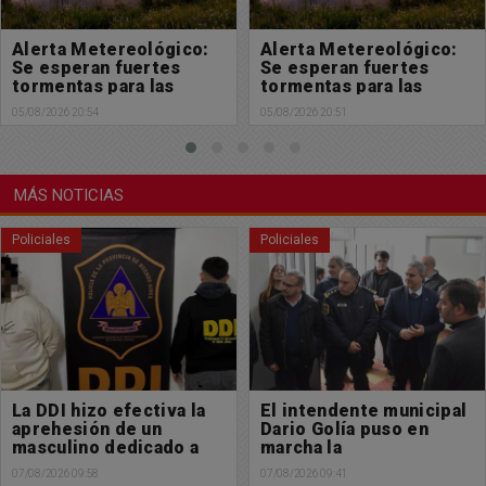
Alerta Metereológico:
Solicitada: En defensa
Se esperan fuertes
de la Ley de Tierras y de
tormentas para las
la soberanía nacional
próximas horas
05/08/2026 20:51
05/08/2026 18:32
MÁS NOTICIAS
Policiales
Policiales
El intendente municipal
Búsqueda de paradero:
Dario Golía puso en
Buscamos a Manuel
marcha la
Cabral
Subdelegación de
07/08/2026 09:41
06/08/2026 13:29
Policía Científica en