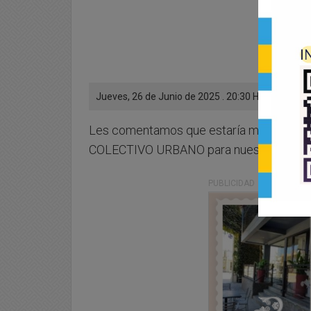
Jueves, 26 de Junio de 2025 . 20:30 Hs.
Les comentamos que estaría muy bueno q
COLECTIVO URBANO para nuestra ciuda
PUBLICIDAD