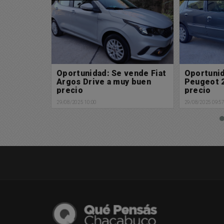
vende Fiat
Oportunidad: Se vende
Oportuni
y buen
Peugeot 207 XS a muy buen
FORD KA 
precio
buen pre
29/08/2025 09:57
29/08/2025 09:5