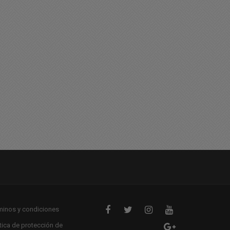
uy feliz miercoles para
Violento accidente de
odos
tránsito
08/2025 08:42
26/08/2025 10:00
minos y condiciones
ítica de protección de