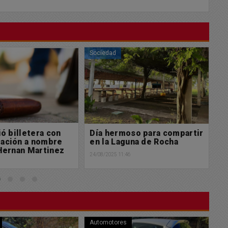
Sociedad
So
so para compartir
Muy feliz domingo para
L
una de Rocha
tod@s
e
6
24/08/2025 03:42
23/
Policiales
Bu