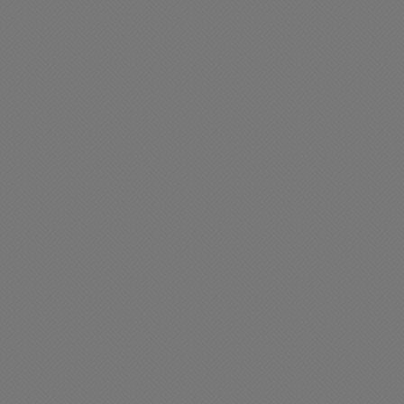
ciedad
Sociedad
es deseamos un
Muy feliz día del Folklore
xcelente sábado
22/08/2025 07:46
08/2025 08:53
en día Chacabuco
Policiales