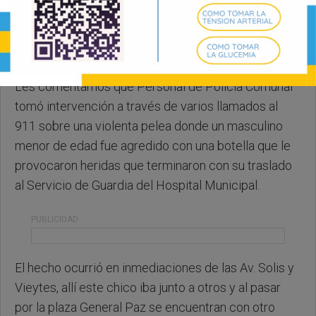
Domingo, 08 de Junio de 2025 . 07:52 Hs.
Les comentamos que Personal de Policía Comunal
tomó intervención a través de varios llamados al
911 sobre una violenta pelea donde un masculino
menor de edad fue agredido con una botella que le
provocaron heridas que terminaron con su traslado
al Servicio de Guardia del Hospital Municipal.
PUBLICIDAD
El hecho ocurrió en inmediaciones de las Av. Solis y
Vieytes, allí este chico iba junto a otros y al pasar
por la plaza General Paz se encuentran con otro