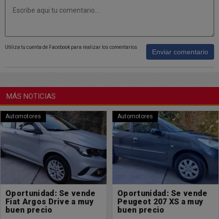
Utiliza tu cuenta de Facebook para realizar los comentarios
Enviar comentario
MÁS NOTICIAS
Automotores
Automotores
nde
Oportunidad: Se vende
Oportunidad: Se v
uy
Peugeot 207 XS a muy
FORD KA Top Pulse
buen precio
muy buen precio