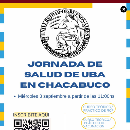
×
POLICIALES
Un menor herido al
recibir un botellazo