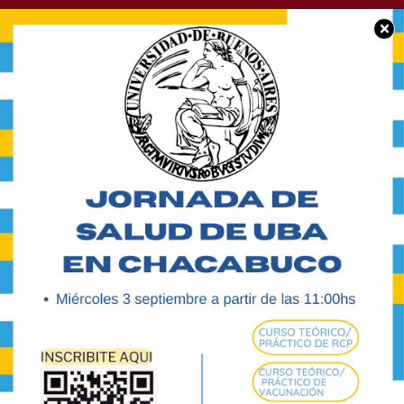
×
BUEN DÍA CHACABUCO
Feliz martes para
tod@s