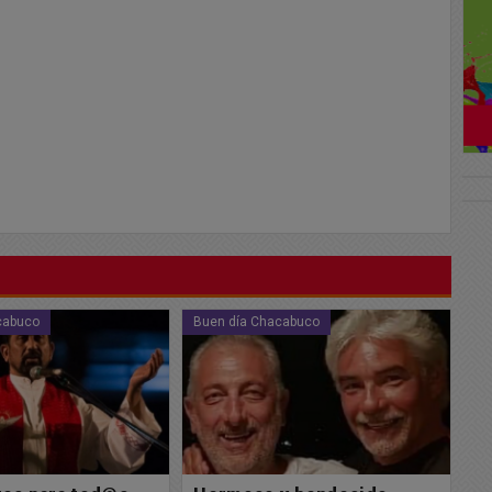
cabuco
Buen día Chacabuco
Bu