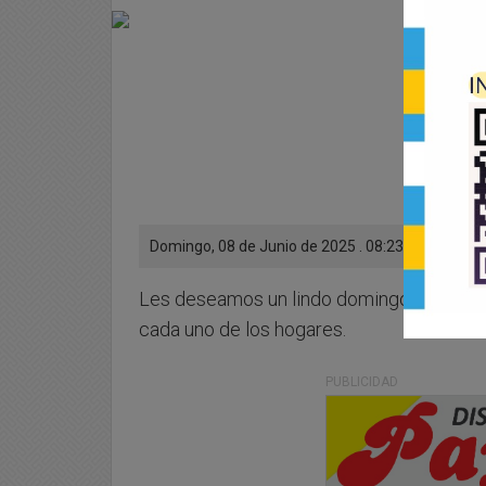
Domingo, 08 de Junio de 2025 . 08:23 Hs.
Les deseamos un lindo domingo para tod@
cada uno de los hogares.
PUBLICIDAD