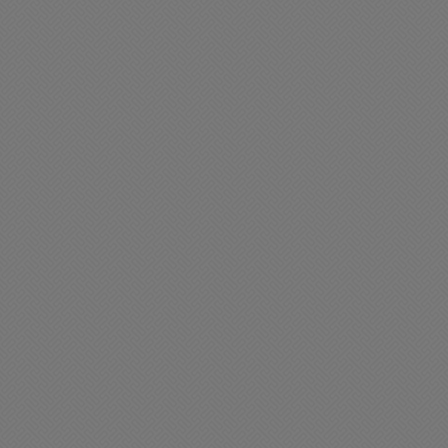
uy feliz comienzo de
Hermoso y bendecido
emana para tod@s
viernes para tod@s
08/2025 08:29
15/08/2025 08:11
ciedad
Policiales
alida de los Bomberos
Violento accidente de
oluntarios
tránsito
08/2025 11:59
26/08/2025 10:00