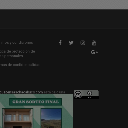
minos y condiciones
ítica de protección de
os personales
mas de confidencialidad
quepensaschacabuco.com
está bajo una
ive Commons Atribución 4.0 Internacional