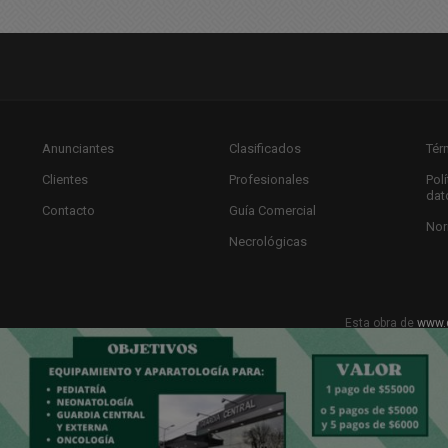
Anunciantes
Clasificados
Tér
Clientes
Profesionales
Pol
dat
Contacto
Guía Comercial
Nor
Necrológicas
Esta obra de
www.
Licencia Creat