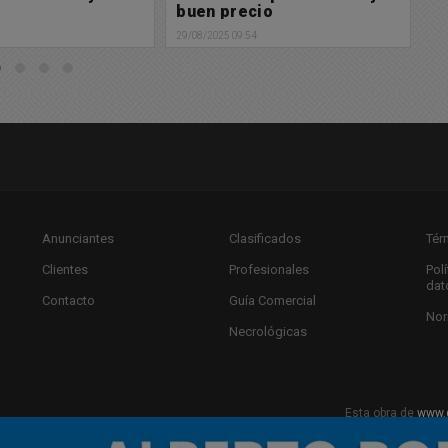
cio
para realizar Picadas y
27/
Destrezas "Willy"
4
28/08/2025 14:34
Anunciantes
Clasificados
Tér
Clientes
Profesionales
Pol
dat
Contacto
Guía Comercial
Nor
Necrológicas
Esta obra de
www.
Licencia Creat