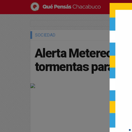
SOCIEDAD
Alerta Metereológi
tormentas para la