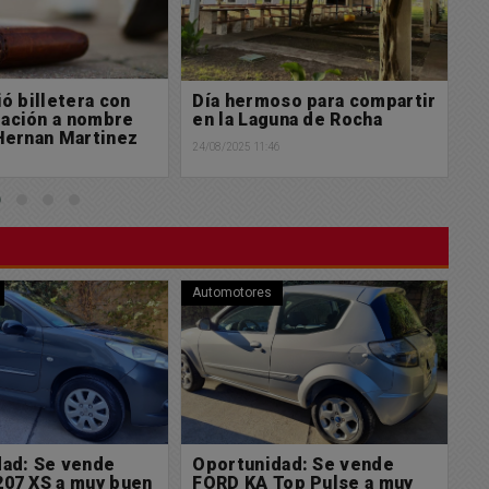
so para compartir
Muy feliz domingo para
L
una de Rocha
tod@s
e
6
24/08/2025 03:42
23/
Policiales
Bu
dad: Se vende
La DDI secustró varias
M
Top Pulse a muy
motos que se utilizaban
t