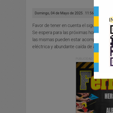
Domingo, 04 de Mayo de 2025 . 11:56 Hs.
Favor de tener en cuenta el siguiente Pron
Se espera para las próximas horas el des
las mismas pueden estar acompañada por r
eléctrica y abundante caída de agua en b
PUBLICIDAD