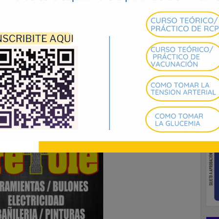
óstico oficial de Alertas y Advertencia.
arrollo de tormentas algunas localmente fuertes,
áfagas de vientos, granizo, fuerte actividad
reve periodo de tiempo.