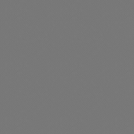
es deseamos un
Muy feliz día del Folklore
xcelente sábado
22/08/2025 07:46
08/2025 08:53
en día Chacabuco
Policiales
uy feliz miercoles para
Violento accidente de
odos
tránsito