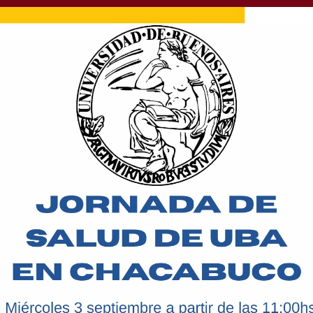
co: Se esperan fuertes
s próximas horas