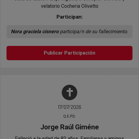
velatorio Cocheria Olivetto
Participan:
Nora graciela cisnero
participa/n de su fallecimiento.
Publicar Participación
✝
17/07/2026
Q.E.P.D.
Jorge Raúl Giméne
Falleció a la edad de 82 años. Familiares y amigos