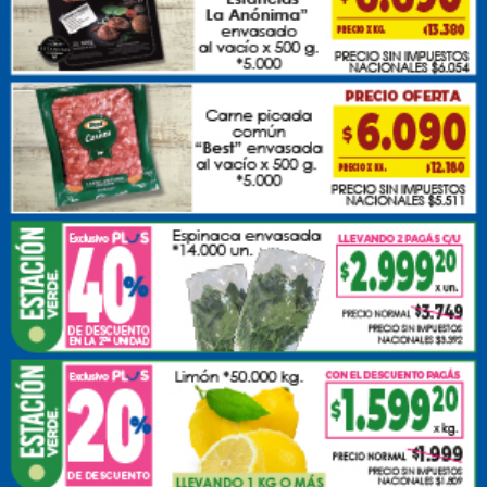
Ester Titorelli vda. de Grossi "Lelita".
Falleció a la edad de 80 años. Familiares y amigos
participan de su fallecimiento e invitan a acompañar sus
restos al Cementerio Local el 25/07/2026 a las 15 hs.
Casa de duelo Mendoza 349. Servicio y velatorio
Cocheria Olivetto
Participan:
Te voy a extrañar!! Marisa Decung
participa/n de su
fallecimiento.
Publicar Participación