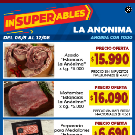
×
Necrológicas
Qué Pensas Chacabuco
✝
25/07/2026
Q.E.P.D.