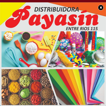
×
POLICIALES
Un tremendo choque
frontal deja como saldo
4 personas fallecidas