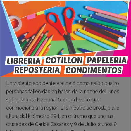
Lunes, 30 de Marzo de 2026 . 23:30 Hs.
Un violento accidente vial dejó como saldo cuatro
personas fallecidas en horas de la noche del lunes
sobre la Ruta Nacional 5, en un hecho que
conmociona a la región. El siniestro se produjo a la
altura del kilómetro 294, en el tramo que une las
ciudades de Carlos Casares y 9 de Julio, a unos 8