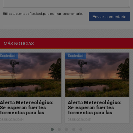
Utiliza tu cuenta de Facebook para realizar los comentarios
Enviar comentario
MÁS NOTICIAS
Sociedad
Sociedad
Alerta Metereológico:
Solicitada: En defensa
Se esperan fuertes
de la Ley de Tierras y de
tormentas para las
la soberanía nacional
próximas horas
05/08/2026 20:51
05/08/2026 18:32