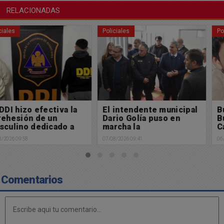
RELACIONADAS
Policiales
Policiales
El intendente municipal
Búsqueda de paradero:
Dario Golía puso en
Buscamos a Manuel
marcha la
Cabral
Subdelegación de
07/08/2026 09:41
06/08/2026 13:29
Policía Científica en
Chacabuco
Comentarios