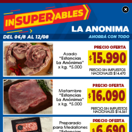
×
POLICIALES
Un movil de tránsito
involucrado en un
accidente