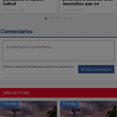
masculino que se
tránsito
encontraba profugo de
04/08/2026 18:03
03/08/2026 09:02
la Justicia
Comentarios
Utiliza tu cuenta de Facebook para realizar los comentarios
Enviar comentario
MÁS NOTICIAS
Sociedad
Sociedad