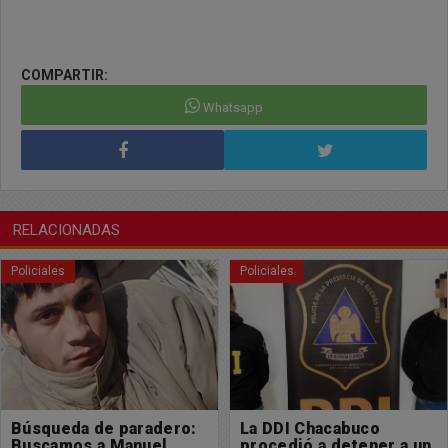
COMPARTIR:
Whatsapp
RELACIONADAS
Policiales
Policiales
La DDI Chacabuco
Un masculino perdió la
procedió a detener a un
vida en un accidente de