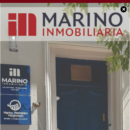
×
POLICIALES
Un joven sufrió un
grave accidente de
tránsito