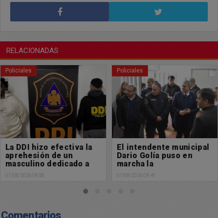
RELACIONADAS
Policiales
Policiales
El intendente municipal
Búsqueda de paradero:
Dario Golía puso en
Buscamos a Manuel
marcha la
Cabral
Subdelegación de
07/08/2026 09:41
06/08/2026 13:29
Policía Científica en
Chacabuco
Comentarios