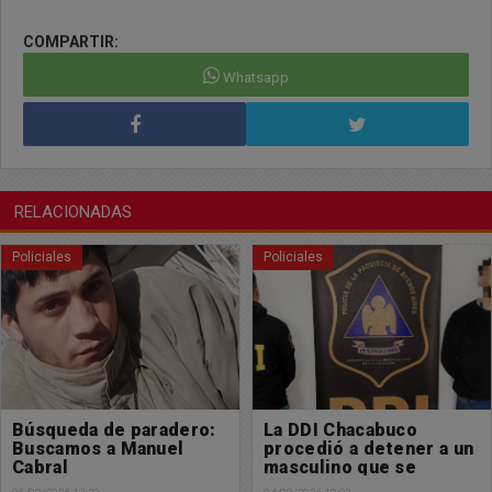
COMPARTIR:
Whatsapp
RELACIONADAS
Policiales
Policiales
La DDI Chacabuco
Un masculino perdió la
procedió a detener a un
vida en un accidente de
masculino que se
tránsito
encontraba profugo de