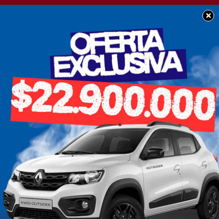
×
POLICIALES
Un joven herido de un
disparo de arma de
fuego