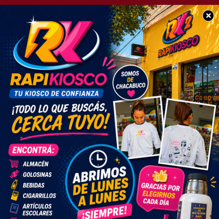
×
POLICIALES
Tremendo accidente
deja como saldo un
camionero fallecido