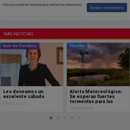
Utiliza tu cuenta de Facebook para realizar los comentarios
Enviar comentario
MÁS NOTICIAS
Sociedad
Sociedad
Alerta Metereológico:
Alerta Metereológico:
Se esperan fuertes
Se esperan fuertes
tormentas para las
tormentas para las
próximas horas
próximas horas
05/08/2026 20:54
05/08/2026 20:51