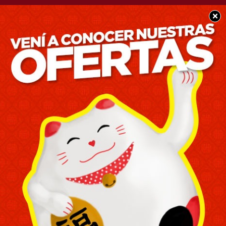
×
POLICIALES
Terrible accidente deja
otra víctima fatal en la
Ruta de la muerte