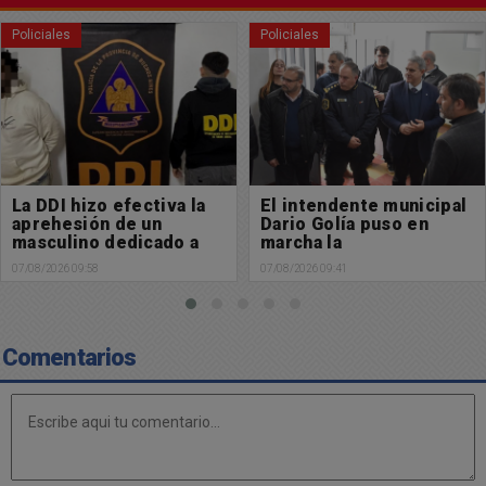
Policiales
Policiales
El intendente municipal
Búsqueda de paradero:
Dario Golía puso en
Buscamos a Manuel
marcha la
Cabral
Subdelegación de
07/08/2026 09:41
06/08/2026 13:29
Policía Científica en
Chacabuco
Comentarios