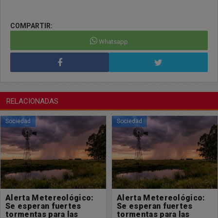
COMPARTIR:
Whatsapp
RELACIONADAS
Sociedad
Sociedad
Alerta Metereológico:
Solicitada: En defensa
Se esperan fuertes
de la Ley de Tierras y de
tormentas para las
la soberanía nacional