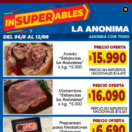
×
SOCIEDAD
Se extravió billetera
con documentación a
nombre de Alexis
Crivelli