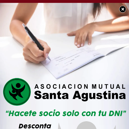
×
SOCIEDAD
Se extravió billetera
con documentación a
nombre de Mariano
Franco