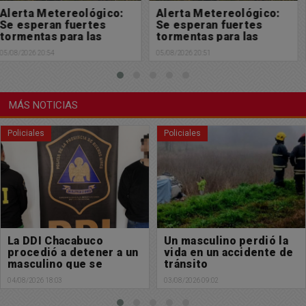
Alerta Metereológico:
Solicitada: En defensa
Se esperan fuertes
de la Ley de Tierras y de
tormentas para las
la soberanía nacional
próximas horas
05/08/2026 20:51
05/08/2026 18:32
MÁS NOTICIAS
Policiales
Buen día Chacabuco
Un masculino perdió la
Muy feliz domingo para
vida en un accidente de
tod@s
tránsito
02/08/2026 08:58
03/08/2026 09:02