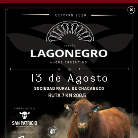
×
SOCIEDAD
Publicación Pedida: A
la Sra. Jueza. Marisa
Muñoz Saggese