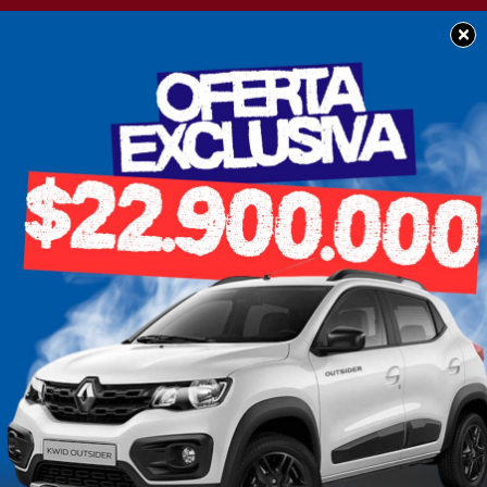
×
AUTOMOTORES
Oportunidad: Se vende
Ford Fiesta Titanium a
muy buen precio