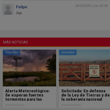
19/12/2025 a las 00:39
Felipe
Jsjs
MÁS NOTICIAS
Sociedad
Sociedad
Alerta Metereológico:
Solicitada: En defensa
Se esperan fuertes
de la Ley de Tierras y de
tormentas para las
la soberanía nacional
próximas horas
05/08/2026 20:51
05/08/2026 18:32