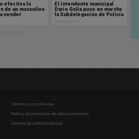
ente municipal
Búsqueda de paradero:
A
ía puso en marcha
Buscamos a Manuel Cabral
e
egación de Policía
p
06/08/2026 13:29
a en Chacabuco
1
05/
Términos y condiciones
Política de protección de datos personales
Normas de confidencialidad