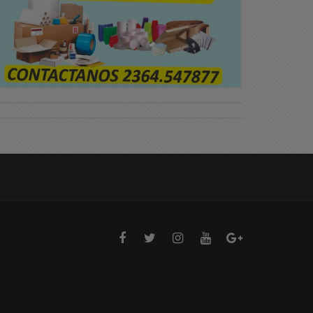
lerta Metereológico: Se
Alerta Metereológico: Se
speran fuertes tormentas
esperan fuertes torment
ara las próximas horas
para las próximas horas
08/2026 20:54
05/08/2026 20:51