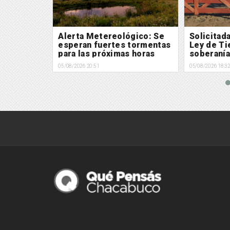
gico: Se
Alerta Metereológico: Se
Solicitad
tormentas
esperan fuertes tormentas
Ley de Tie
 horas
para las próximas horas
soberanía
05/08/2026 20:51
05/08/2026 18:3