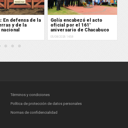
a: En defensa de la
Golía encabezó el acto
A
rras y de la
oficial por el 161°
a
 nacional
aniversario de Chacabuco
"
de
2
05/08/2026 14:58
05/
Términos y condiciones
Política de protección de datos personales
Normas de confidencialidad