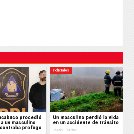
Policiales
Po
acabuco procedió
Un masculino perdió la vida
S
 a un masculino
en un accidente de tránsito
h
contraba profugo
p
03/08/2026 09:02
icia
c