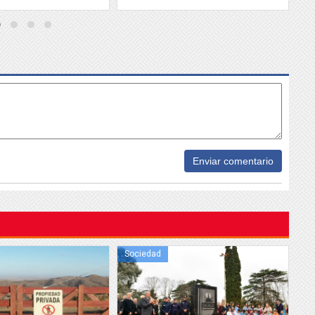
3
29/
f
p
Enviar comentario
Sociedad
So