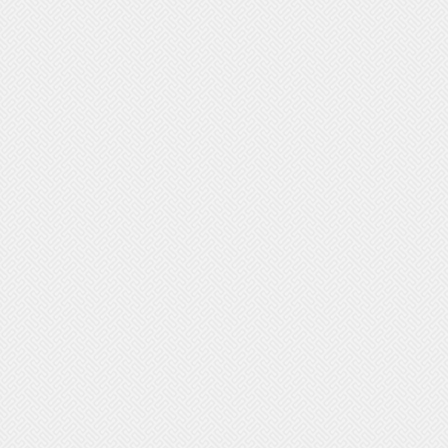
07/2026 17:54
26/07/2026 19:20
orestales: murieron siete
ersonas
ciedad
Sociedad