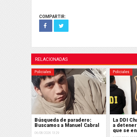
COMPARTIR:
RELACIONADAS
Policiales
Policiales
icipal
Búsqueda de paradero:
La DDI Ch
en marcha
Buscamos a Manuel Cabral
a detener
de Policía
que se en
06/08/2026 13:29
acabuco
de la Just