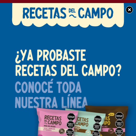
×
BUEN DÍA CHACABUCO
Muy feliz día de la
independencia