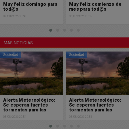
Muy feliz comienzo de
Alerta Metereológico:
mes para tod@s
Se esperan fuertes
tormentas para las
31/07/2026 23:05
próximas horas
30/07/2026 19:52
MÁS NOTICIAS
Sociedad
Sociedad
Alerta Metereológico:
Solicitada: En defensa
Se esperan fuertes
de la Ley de Tierras y de
tormentas para las
la soberanía nacional
próximas horas
05/08/2026 20:51
05/08/2026 18:32