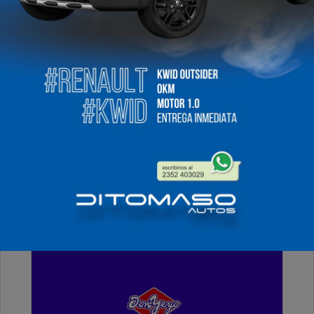
Miercoles, 01 de Abril de 2026 . 07:56 Hs.
Muy buenos días para tod@s, les deseamos un
excelente comienzo de mes, Dios y la Virgen los
bendiga.
PUBLICIDAD