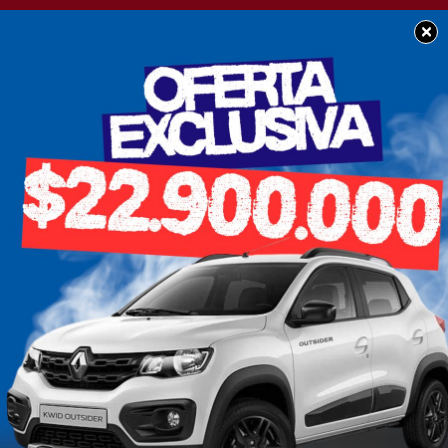
×
BUEN DÍA CHACABUCO
Muy feliz comienzo de
mes para tod@s