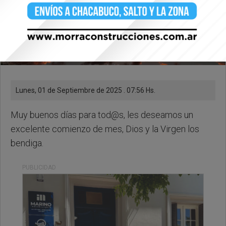
Lunes, 01 de Septiembre de 2025 . 07:56 Hs.
Muy buenos días para tod@s, les deseamos un
excelente comienzo de mes, Dios y la Virgen los
bendiga.
PUBLICIDAD