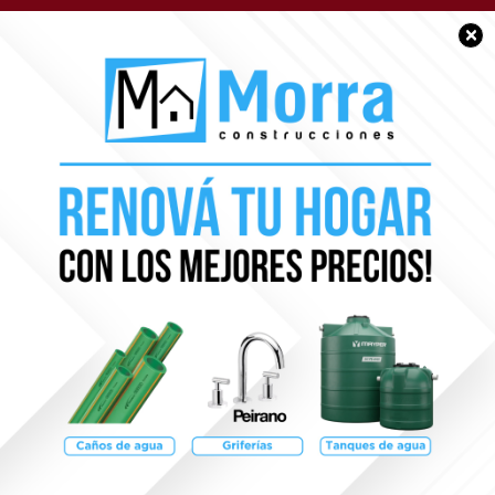
×
BUEN DÍA CHACABUCO
Muy feliz comienzo de
mes para tod@s