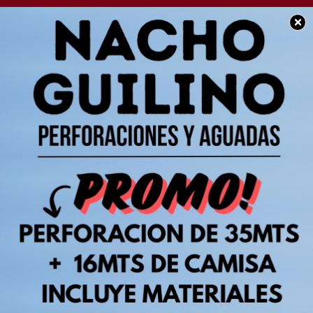
×
SOCIEDAD
Muy buena noticia: En
breve se podrá contar
con la Planta del Barrio
Los Pioneros