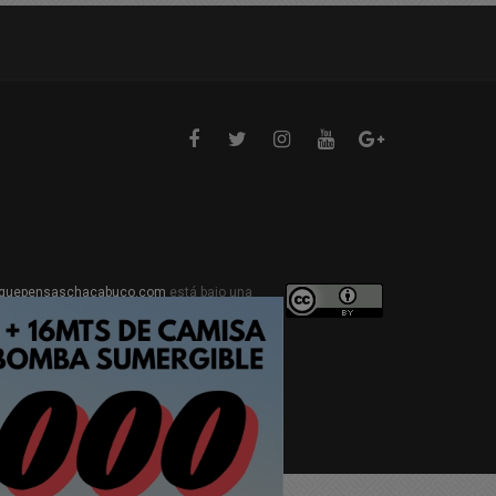
quepensaschacabuco.com
está bajo una
ive Commons Atribución 4.0 Internacional