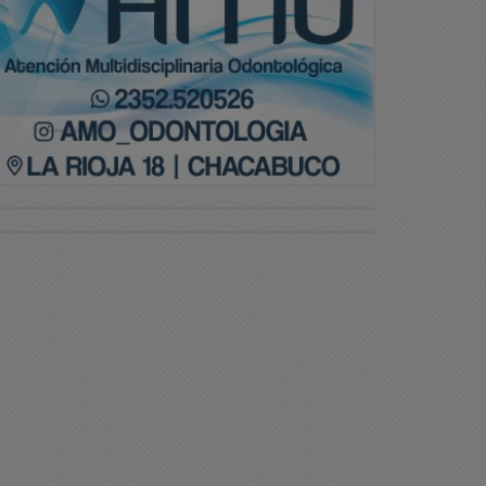
liciales
Policiales
n masculino perdió la vida
Se estrelló en San Juan u
n un accidente de tránsito
helicóptero que