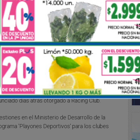
 en la Secretaría de Deportes y Turismo de Nación
ionados, donde le confirmaron que desde el
de el subsidio a la Agrupación Atlética por un
unciado días atrás otorgado a Rácing Club.
stiones en el Ministerio de Desarrollo de la
rograma 'Playones Deportivos' para los clubes