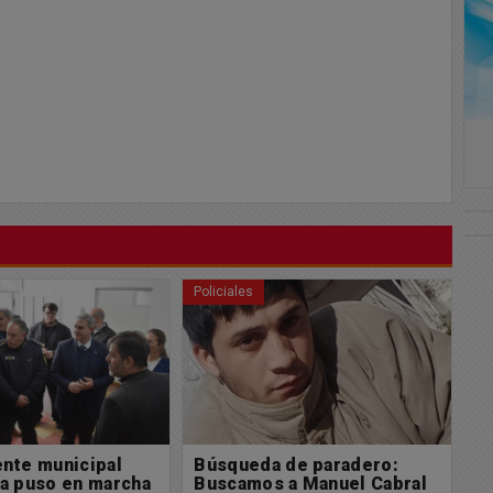
Policiales
Po
 de paradero:
La DDI Chacabuco procedió
U
 a Manuel Cabral
a detener a un masculino
e