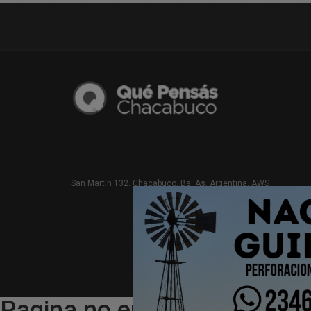
San Martin 132. Chacabuco. Bs. As. Argentina. AWS
Pagina no encontrada