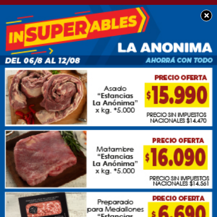
×
POLICIALES
Moto recuperada en
conjunto con Policía y
Transito