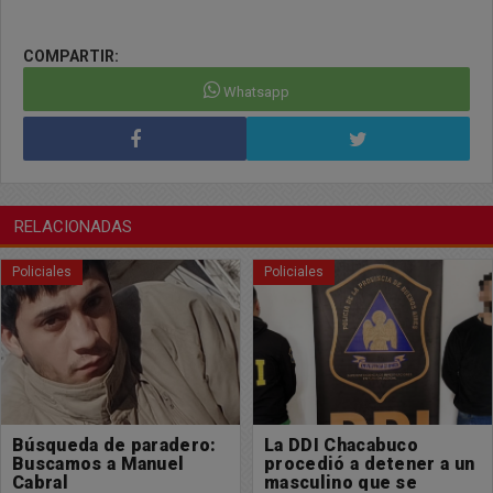
COMPARTIR:
Whatsapp
RELACIONADAS
Policiales
Policiales
La DDI Chacabuco
Un masculino perdió la
procedió a detener a un
vida en un accidente de
masculino que se
tránsito