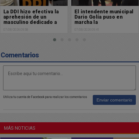
El intendente municipal
Búsqueda de paradero:
Dario Golía puso en
Buscamos a Manuel
marcha la
Cabral
Subdelegación de
07/08/2026 09:41
06/08/2026 13:29
Policía Científica en
Chacabuco
Comentarios
Utiliza tu cuenta de Facebook para realizar los comentarios
Enviar comentario
MÁS NOTICIAS