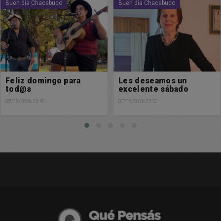
Buen día Chacabuco
Sociedad
Les deseamos un
Alerta Metereológico:
excelente sábado
Se esperan fuertes
tormentas para las
07/08/2026 23:50
próximas horas
05/08/2026 20:54