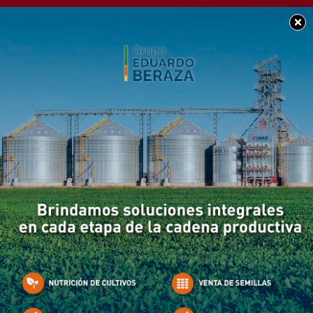
×
POLICIALES
Más de 3 hs la Ruta
demorados por un
problema en un
colectivo