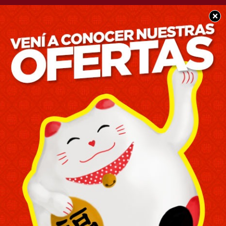
×
SOCIEDAD
Las universidades
anunciaron paro y
movilización tras el
veto al Financiamiento
Universitario