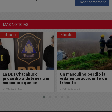
Enviar comentario
MÁS NOTICIAS
Policiales
Buen día Chacabuco
Un masculino perdió la
Muy feliz domingo para
vida en un accidente de
tod@s
tránsito
02/08/2026 08:58
03/08/2026 09:02