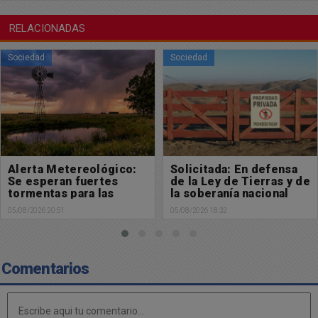
RELACIONADAS
Sociedad
Sociedad
Alerta Metereológico:
Solicitada: En defensa
Se esperan fuertes
de la Ley de Tierras y de
tormentas para las
la soberanía nacional
próximas horas
05/08/2026 20:51
05/08/2026 18:32
Comentarios