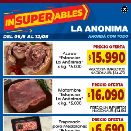
×
SOCIEDAD
La Suipachense fue
declarada en quiebra y
140 empleados se
quedan sin trabajo