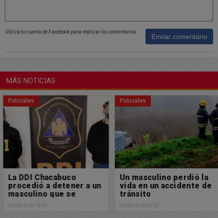
Utiliza tu cuenta de Facebook para realizar los comentarios
Enviar comentario
MÁS NOTICIAS
Policiales
Policiales
La DDI Chacabuco
Un masculino perdió la
procedió a detener a un
vida en un accidente de
masculino que se
tránsito
encontraba profugo de
04/08/2026 18:03
03/08/2026 09:02
la Justicia