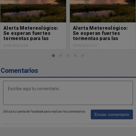
Alerta Metereológico:
Solicitada: En defensa
Se esperan fuertes
de la Ley de Tierras y de
tormentas para las
la soberanía nacional
próximas horas
05/08/2026 20:51
05/08/2026 18:32
Comentarios
Utiliza tu cuenta de Facebook para realizar los comentarios
Enviar comentario