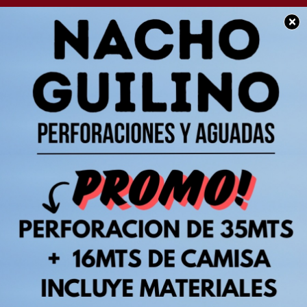
×
SOCIEDAD
La empresa
metalúrgica Leval
cierra sus puertas y
deja sin empleo a más
de 50 trabajadores