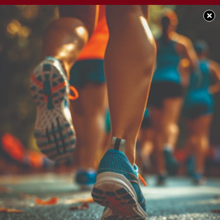
×
SOCIEDAD
La CGT ratificó el paro
contra la reforma
laboral