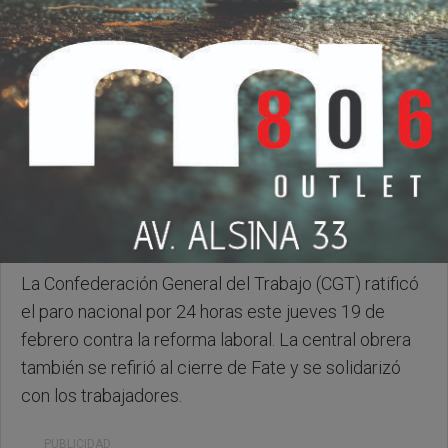
Miercoles, 18 de Febrero de 2026 . 12:38 Hs.
La Confederación General del Trabajo (CGT) ratificó
el paro nacional por 24 horas este jueves 19 de
febrero contra la reforma laboral. La central obrera
también se refirió al cierre de Fate y se solidarizó
con los trabajadores.
PUBLICIDAD