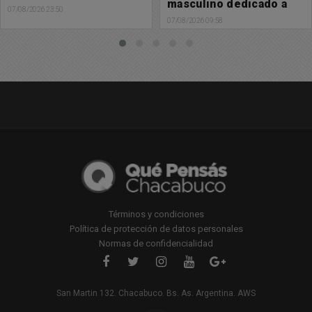
masculino dedicado a
07/08/2026 23:50
vender estupefacientes
07/08/2026 09:58
Términos y condiciones
Política de protección de datos personales
Normas de confidencialidad
San Martin 132. Chacabuco. Bs. As. Argentina. AWS