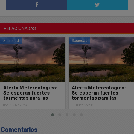
RELACIONADAS
Sociedad
Sociedad
Alerta Metereológico:
Alerta Metereológico:
Se esperan fuertes
Se esperan fuertes
tormentas para las
tormentas para las
próximas horas
próximas horas
05/08/2026 20:54
05/08/2026 20:51
Comentarios