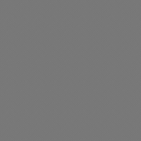
liciales
Policiales
n masculino perdió la vida
Se estrelló en San Juan u
n un accidente de tránsito
helicóptero que
participaba de trabajos
08/2026 09:02
contra los incendios
29/07/2026 17:54
forestales: murieron siet
personas