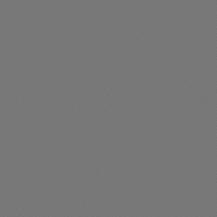
ciedad
Sociedad
olicitada: En defensa de la
Golía encabezó el acto
ey de Tierras y de la
oficial por el 161°