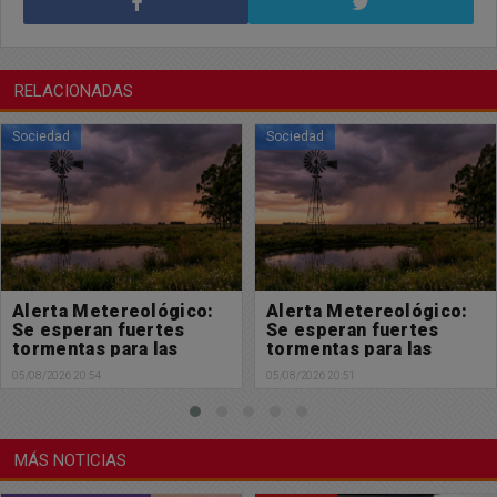
RELACIONADAS
Sociedad
Sociedad
Alerta Metereológico:
Solicitada: En defensa
Se esperan fuertes
de la Ley de Tierras y de
tormentas para las
la soberanía nacional
próximas horas
05/08/2026 20:51
05/08/2026 18:32
MÁS NOTICIAS