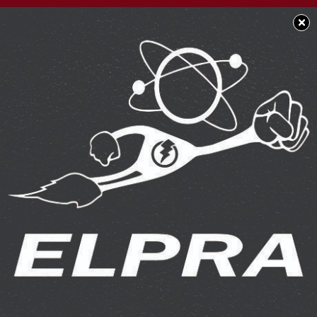
×
SOCIEDAD
Hermoso y bendecido
viernes para tod@s