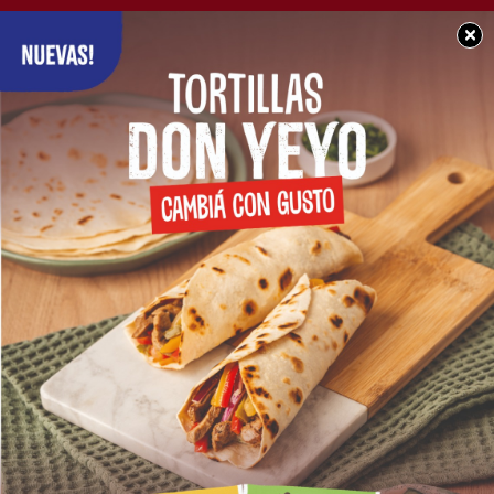
×
BUEN DÍA CHACABUCO
Feliz jueves para
tod@s: Les deseamos
una excelente jornada