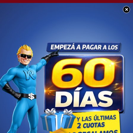
×
BUEN DÍA CHACABUCO
Feliz domingo para
tod@s