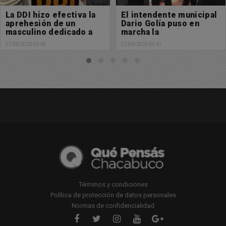
El intendente municipal
Búsqueda de paradero:
Dario Golía puso en
Buscamos a Manuel
marcha la
Cabral
Subdelegación de
07/08/2026 09:41
06/08/2026 13:29
Policía Científica en
Chacabuco
Términos y condiciones
Política de protección de datos personales
Normas de confidencialidad