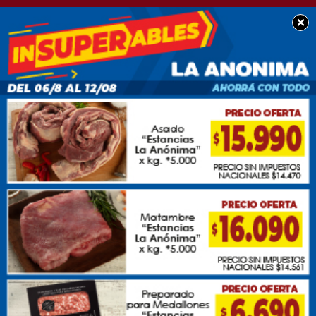
×
BUEN DÍA CHACABUCO
Feliz domingo para
tod@s