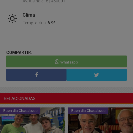
Av. Alsina 315 | 450001
Clima
Temp. actual
6.9º
COMPARTIR:
Whatsapp
RELACIONADAS
Buen día Chacabuco
Buen día Chacabuco