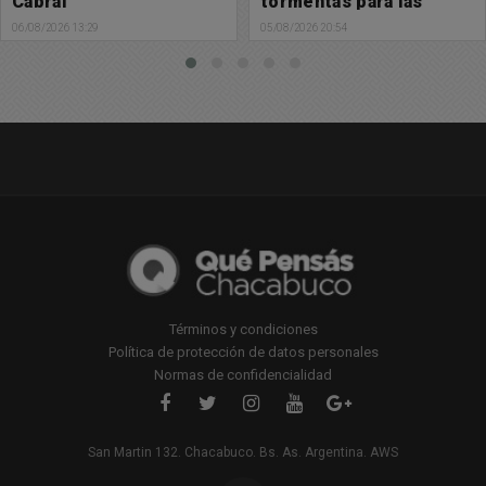
tormentas para las
tormentas para las
próximas horas
próximas horas
05/08/2026 20:54
05/08/2026 20:51
Términos y condiciones
Política de protección de datos personales
Normas de confidencialidad
San Martin 132. Chacabuco. Bs. As. Argentina. AWS