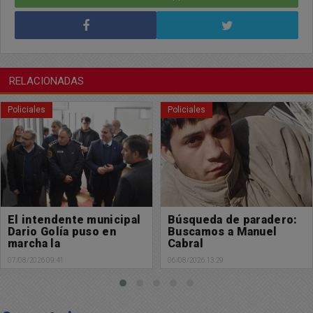
RELACIONADAS
Policiales
Policiales
El intendente municipal
Búsqueda de paradero:
Dario Golía puso en
Buscamos a Manuel
marcha la
Cabral
Subdelegación de
07/08/2026 09:41
06/08/2026 13:29
Policía Científica en
Chacabuco